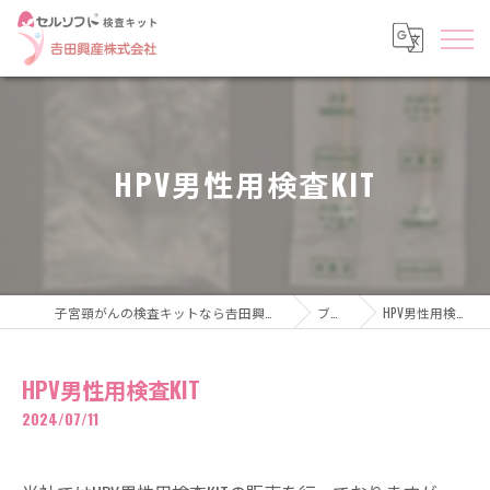
HPV男性用検査KIT
子宮頸がんの検査キットなら𠮷田興産株式会社
ブログ
HPV男性用検査KIT
HPV男性用検査KIT
2024/07/11