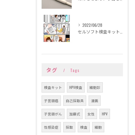
2022/06/28
セルソフト検査キット紹介漫画完成
タグ
Tags
検査キット
HPV検査
細胞診
子宮頸癌
自己採取具
漫画
子宮頸がん
加藤式
女性
HPV
性感染症
採取
検査
細胞